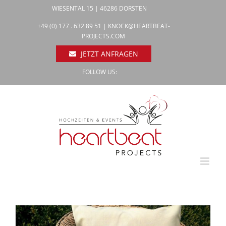
Zum
WIESENTAL 15 | 46286 DORSTEN
Inhalt
Facebook
+49 (0) 177 . 632 89 51 |
KNOCK@HEARTBEAT-
Pinterest
springen
PROJECTS.COM
Instagram
JETZT ANFRAGEN
FOLLOW US: