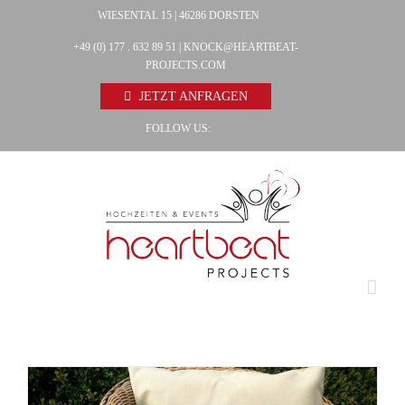
Zum
WIESENTAL 15 | 46286 DORSTEN
Facebook
Inhalt
+49 (0) 177 . 632 89 51 |
KNOCK@HEARTBEAT-
Pinterest
springen
PROJECTS.COM
Instagram
JETZT ANFRAGEN
FOLLOW US: