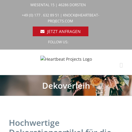
Zum
WIESENTAL 15 | 46286 DORSTEN
Inhalt
Facebook
+49 (0) 177 . 632 89 51 |
KNOCK@HEARTBEAT-
Pinterest
springen
PROJECTS.COM
Instagram
JETZT ANFRAGEN
FOLLOW US:
Dekoverleih
Hochwertige