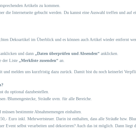
entsprechenden Artikeln zu kommen.
über die Internetseite gebucht werden. Du kannst eine Auswahl treffen und auf e
uchten Dekoartikel im Überblick und es können auch Artikel wieder entfernt w
anklicken und dann
„Daten überprüfen und Absenden“
anklicken.
e der Liste
„Merkliste zusenden“
an.
it und melden uns kurzfristig dazu zurück. Damit bist du noch keinerlei Verpfl
n?
t du optional dazubestellen.
asen /Blumengestecke, Sträuße uvm. für alle Bereiche.
 und müssen bestimmte Abnahmemengen einhalten.
 550,- Euro inkl. Mehrwertsteuer. Darin ist enthalten, dass alle Sträuße bzw. B
er Event selbst verarbeiten und dekorieren? Auch das ist möglich. Dann liegt 