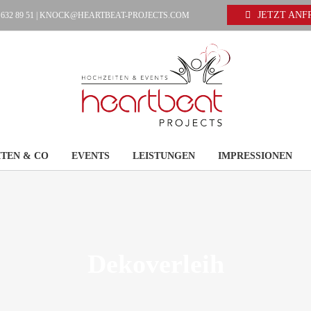
JETZT AN
 632 89 51 |
KNOCK@HEARTBEAT-PROJECTS.COM
TEN & CO
EVENTS
LEISTUNGEN
IMPRESSIONEN
Dekoverleih