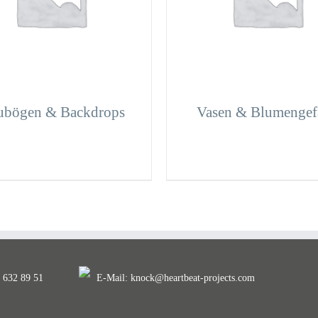
ubögen & Backdrops
Vasen & Blumengef
. 632 89 51
E-Mail:
knock@heartbeat-projects.com