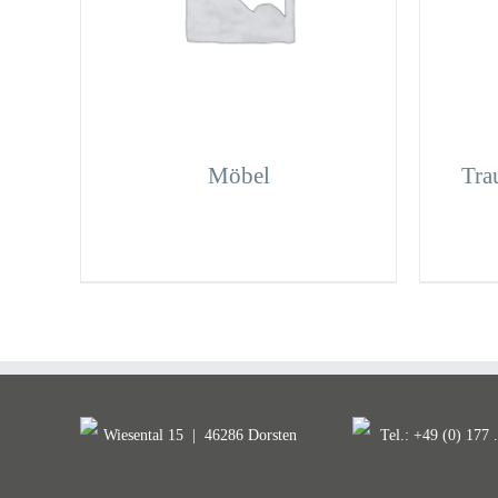
Möbel
Tra
Wiesental 15
|
46286 Dorsten
Tel.: +49 (0) 177 